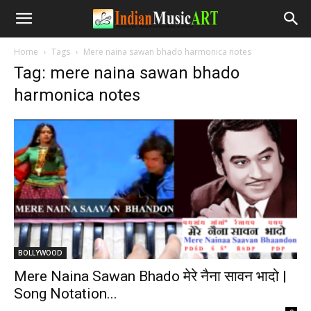
Home
Tags
Mere naina sawan bhado harmonica notes
Tag: mere naina sawan bhado
harmonica notes
BOLLYWOOD
Mere Naina Sawan Bhado मेरे नैना सावन भादो |
Song Notation...