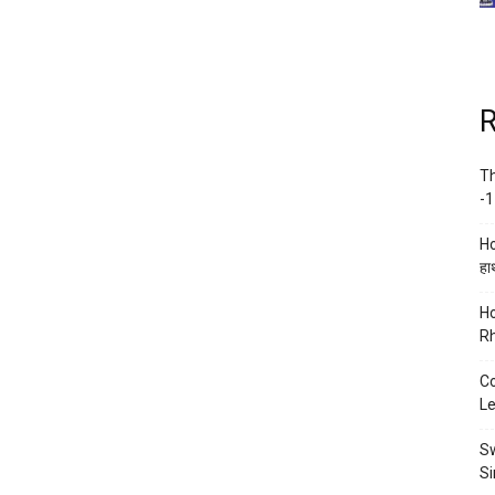
R
Th
-1
Ho
हाथ
Ho
Rh
Co
Le
Sw
Si