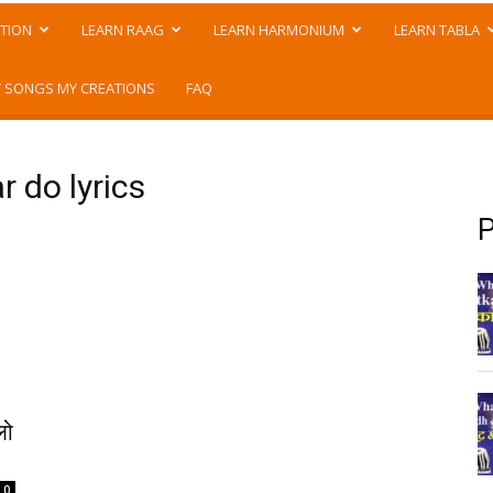
TION
LEARN RAAG
LEARN HARMONIUM
LEARN TABLA
 SONGS MY CREATIONS
FAQ
 do lyrics
P
लो
0