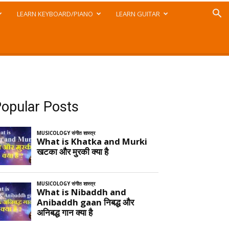
LEARN KEYBOARD/PIANO
LEARN GUITAR
opular Posts