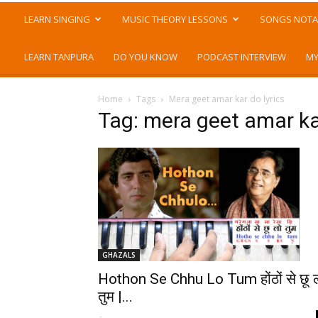
LEARN SINGING
MUSIC THEORY LESSONS
SONGS NOTA
LEARN TANPURA
DO YOU KNOW
PODCAST INTERVIEW
MY
Home
Tags
Mera geet amar kar do lyrics
Tag: mera geet amar kar
GHAZALS
Hothon Se Chhu Lo Tum होंठों से छू 
तुम |...
-