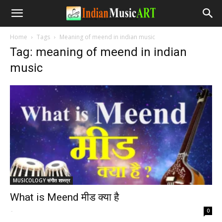
Home
Tags
Meaning of meend in indian music
Tag: meaning of meend in indian
music
MUSICOLOGY संगीत शास्त्र
What is Meend मीड क्या है
-
0