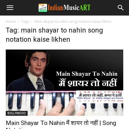
Home
Tags
Main shayar to nahin song notation kaise likhen
Tag: main shayar to nahin song
notation kaise likhen
BOLLYWOOD
Main Shayar To Nahin मैं शायर तो नहीं | Song