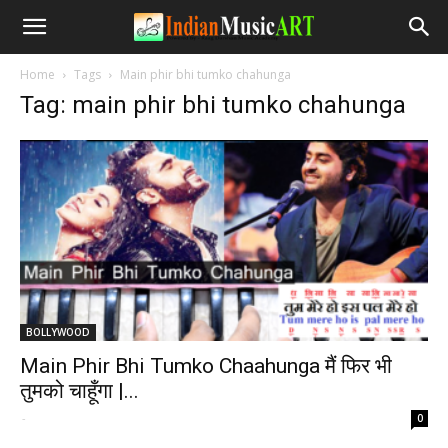
Home
Tags
Main phir bhi tumko chahunga
Tag: main phir bhi tumko chahunga
BOLLYWOOD
Main Phir Bhi Tumko Chaahunga मैं फिर भी
तुमको चाहूँगा |...
-
0