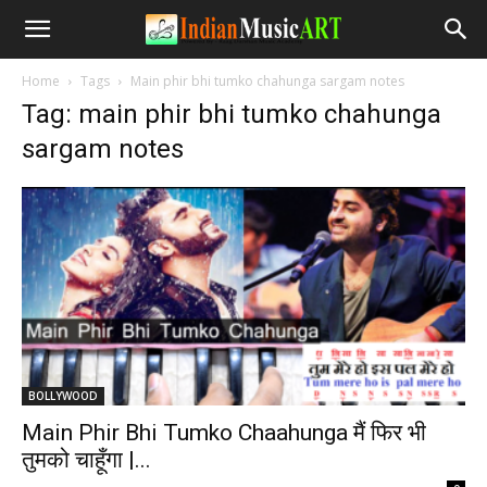
Home
Tags
Main phir bhi tumko chahunga sargam notes
Tag: main phir bhi tumko chahunga
sargam notes
BOLLYWOOD
Main Phir Bhi Tumko Chaahunga मैं फिर भी
तुमको चाहूँगा |...