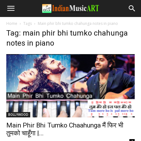
Home
Tags
Main phir bhi tumko chahunga notes in piano
Tag: main phir bhi tumko chahunga
notes in piano
BOLLYWOOD
Main Phir Bhi Tumko Chaahunga मैं फिर भी
तुमको चाहूँगा |...