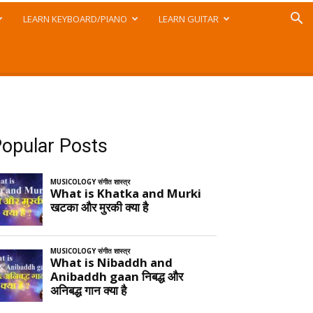
LEARN KEYBOARD/PIANO
LEARN GUITAR
opular Posts