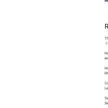
R
Th
-1
Ho
हाथ
Ho
Rh
Co
Le
Sw
Si