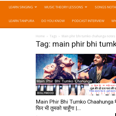
LEARN SINGING
MUSIC THEORY LESSONS
SONGS NOTA
LEARN TANPURA
DO YOU KNOW
PODCAST INTERVIEW
MY
Home
Tags
Main phir bhi tumko chahunga notes 
Tag: main phir bhi tum
BOLLYWOOD
Main Phir Bhi Tumko Chaahunga मै
फिर भी तुमको चाहूँगा |...
-