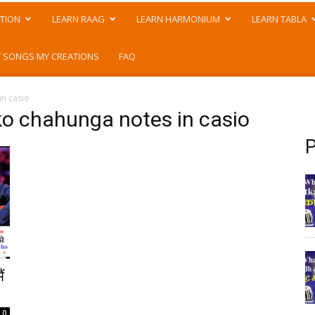
TION
LEARN RAAG
LEARN HARMONIUM
LEARN TABLA
 SONGS MY CREATIONS
FAQ
in casio
ko chahunga notes in casio
P
ं
0