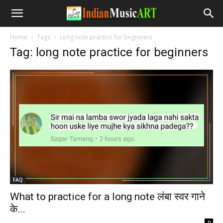
Home
Tags
Long note practice for beginners
Tag: long note practice for beginners
FAQ
What to practice for a long note लंबा स्वर गाने
के...
-
0