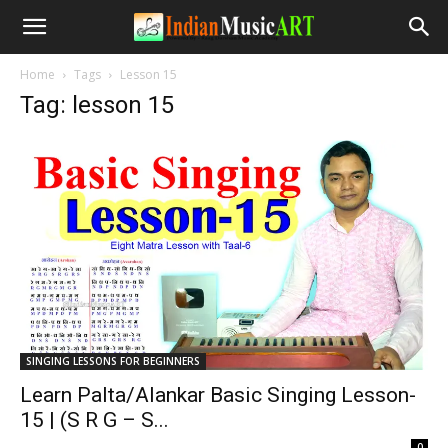
Home
Tags
Lesson 15
Tag: lesson 15
SINGING LESSONS FOR BEGINNERS
Learn Palta/Alankar Basic Singing Lesson-
15 | (S R G – S...
-
0