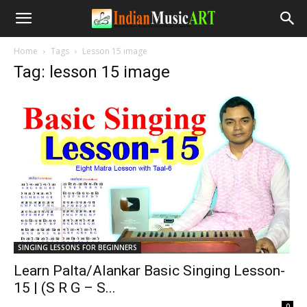
Home
Tags
Lesson 15 image
Tag: lesson 15 image
SINGING LESSONS FOR BEGINNERS
Learn Palta/Alankar Basic Singing Lesson-
15 | (S R G – S...
-
0