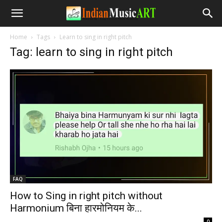
Home
Tags
Learn to sing in right pitch
Tag: learn to sing in right pitch
FAQ
How to Sing in right pitch without
Harmonium बिना हारमोनियम के...
-
0