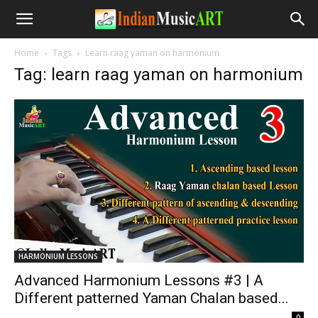
Home
Tags
Learn raag yaman on harmonium
Tag: learn raag yaman on harmonium
HARMONIUM LESSONS
Advanced Harmonium Lessons #3 | A
Different patterned Yaman Chalan based...
-
0