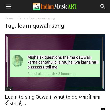
Home
Tags
Learn qawali song
Tag: learn qawali song
FAQ
Learn to sing Qawali, what to do कवाली गाना
सीखना है,...
-
0