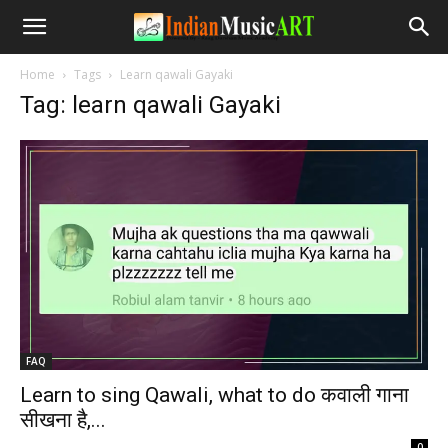
Home
Tags
Learn qawali Gayaki
Tag: learn qawali Gayaki
FAQ
Learn to sing Qawali, what to do कवाली गाना
सीखना है,...
-
0