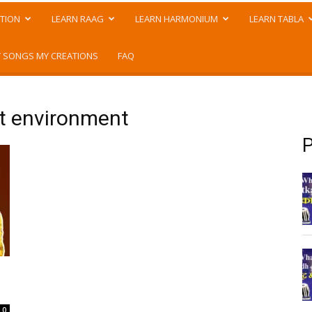
TION
LEARN RAAG
LEARN HARMONIUM
LEARN TABLA
 SONGS MY CREATIONS
FAQ
ht environment
P
0