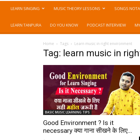
LEARN SINGING
MUSIC THEORY LESSONS
SONGS NOTA
LEARN TANPURA
DO YOU KNOW
PODCAST INTERVIEW
MY
Home
Tags
Learn music in right environment
Tag: learn music in rig
BASIC MUSIC LEARNING TIPS
Good Environment ? Is it
necessary क्या गाना सीखने के लिए...
-