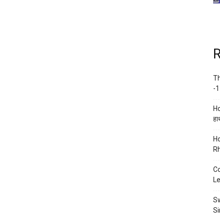
R
Th
-1
Ho
हाथ
Ho
Rh
Co
Le
Sw
Si