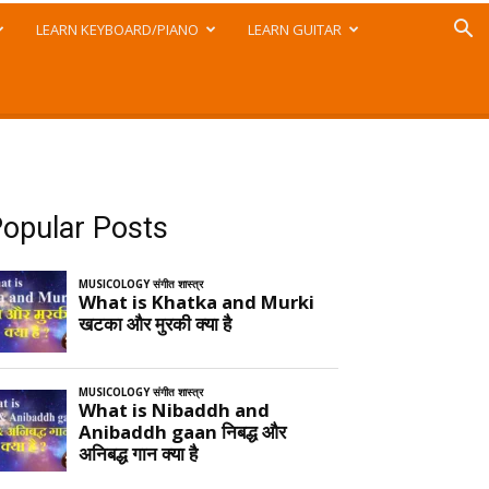
LEARN KEYBOARD/PIANO
LEARN GUITAR
opular Posts