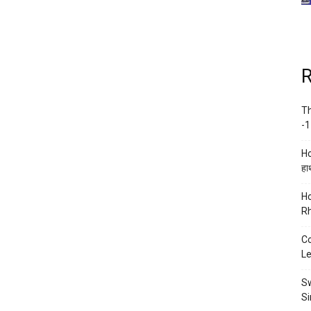
R
Th
-1
Ho
हाथ
Ho
Rh
Co
Le
Sw
Si