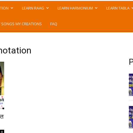
TION
LEARN RAAG
LEARN HARMONIUM
LEARN TABLA
 SONGS MY CREATIONS
FAQ
notation
P
ात
0