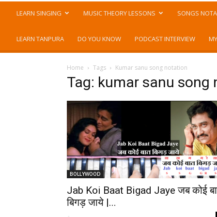
LEARN SINGING
MUSIC THEORY LESSONS
SONGS NOTA
LEARN TANPURA
DO YOU KNOW
PODCAST INTERVIEW
MY
Home
Tags
Kumar sanu song notation
Tag: kumar sanu song 
BOLLYWOOD
Jab Koi Baat Bigad Jaye जब कोई ब
बिगड़ जाये |...
-