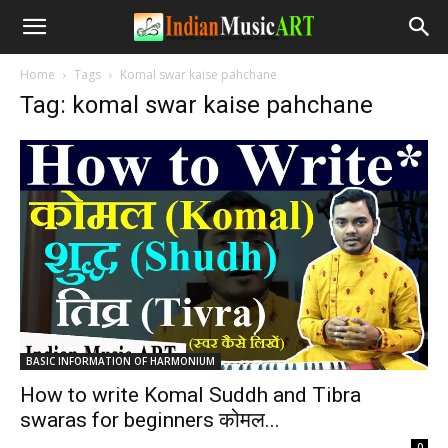
Home
Tags
Komal swar kaise pahchane
Tag: komal swar kaise pahchane
BASIC INFORMATION OF HARMONIUM
How to write Komal Suddh and Tibra
swaras for beginners कोमल...
-
0