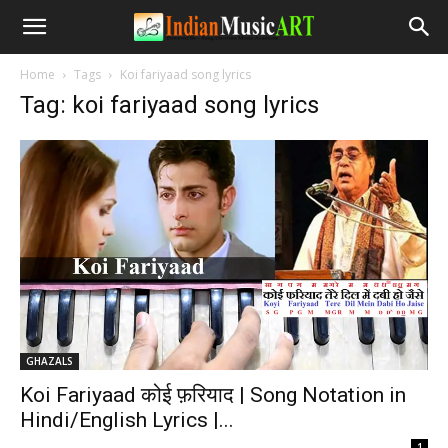
Home
Tags
Koi fariyaad song lyrics
Tag: koi fariyaad song lyrics
GHAZALS
Koi Fariyaad कोई फ़रियाद | Song Notation in
Hindi/English Lyrics |...
-
1