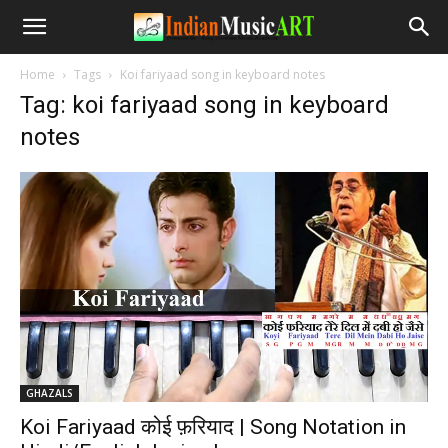
Home
Tags
Koi fariyaad song in keyboard notes
Tag: koi fariyaad song in keyboard
notes
GHAZALS
Koi Fariyaad कोई फ़रियाद | Song Notation in