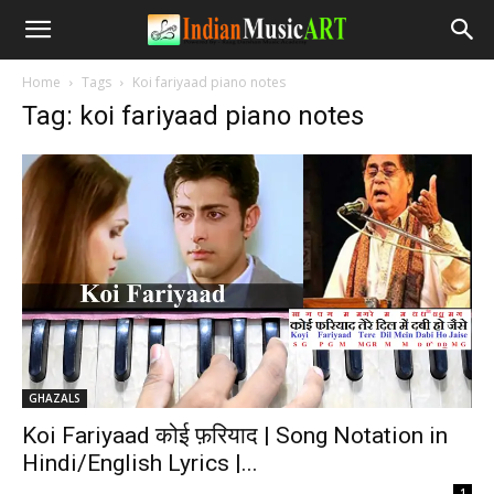
Home
Tags
Koi fariyaad piano notes
Tag: koi fariyaad piano notes
GHAZALS
Koi Fariyaad कोई फ़रियाद | Song Notation in
Hindi/English Lyrics |...
-
1