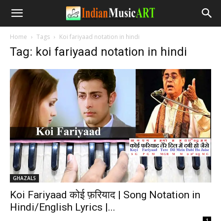
Home
Tags
Koi fariyaad notation in hindi
Tag: koi fariyaad notation in hindi
GHAZALS
Koi Fariyaad कोई फ़रियाद | Song Notation in
Hindi/English Lyrics |...
-
1