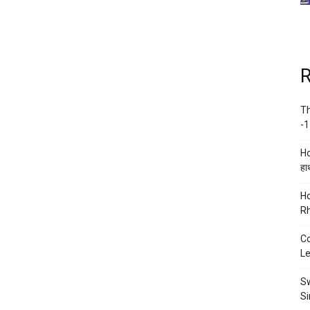
R
Th
-1
Ho
हाथ
Ho
Rh
Co
Le
Sw
Si