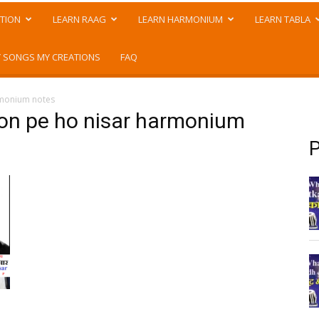
TION
LEARN RAAG
LEARN HARMONIUM
LEARN TABLA
 SONGS MY CREATIONS
FAQ
rmonium notes
ton pe ho nisar harmonium
P