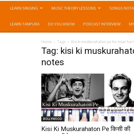
LEARN SINGING
MUSIC THEORY LESSONS
SONGS NOTA
LEARN TANPURA
DO YOU KNOW
PODCAST INTERVIEW
MY
Home
Tags
Kisi ki muskurahaton pe ho nisar ha
Tag: kisi ki muskuraha
notes
BOLLYWOOD
Kisi Ki Muskurahaton Pe किसी की