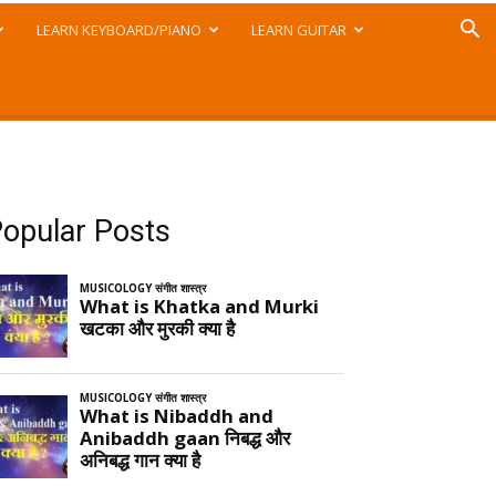
LEARN KEYBOARD/PIANO
LEARN GUITAR
opular Posts