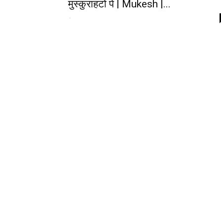
मुस्कुराहटों पे | Mukesh |...
-