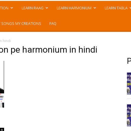
TION
LEARN RAAG
LEARN HARMONIUM
LEARN TABLA
 SONGS MY CREATIONS
FAQ
n hindi
ton pe harmonium in hindi
P
0