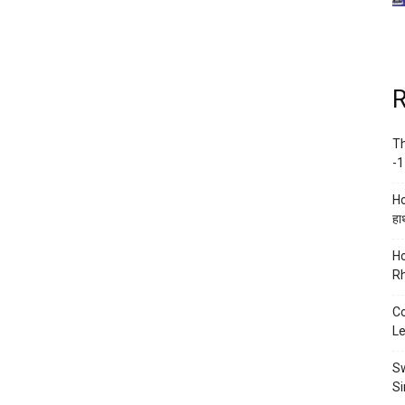
R
Th
-1
Ho
हाथ
Ho
Rh
Co
Le
Sw
Si