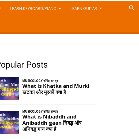
LEARN KEYBOARD/PIANO
LEARN GUITAR
opular Posts