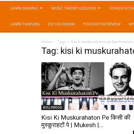
LEARN SINGING
MUSIC THEORY LESSONS
SONGS NOTA
LEARN TANPURA
DO YOU KNOW
PODCAST INTERVIEW
MY
Home
Tags
Kisi ki muskurahaton pe harmonium i
Tag: kisi ki muskuraha
BOLLYWOOD
Kisi Ki Muskurahaton Pe किसी की
मुस्कुराहटों पे | Mukesh |...
-