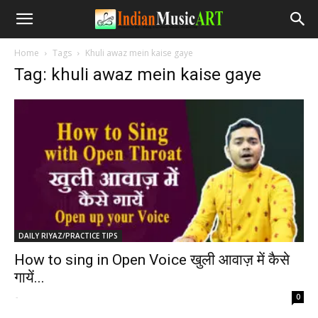
Home
Tags
Khuli awaz mein kaise gaye
Tag: khuli awaz mein kaise gaye
DAILY RIYAZ/PRACTICE TIPS
How to sing in Open Voice खुली आवाज़ में कैसे
गायें...
-
0