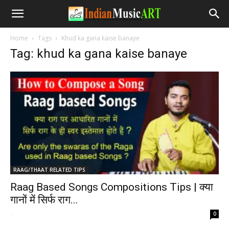
Home
Tags
Khud ka gana kaise banaye
Tag: khud ka gana kaise banaye
RAAG/THAAT RELATED TIPS
Raag Based Songs Compositions Tips | क्या
गानों में सिर्फ राग...
-
0