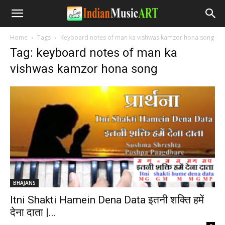
Home
Tags
Keyboard notes of man ka vishwas kamzor hona song
Tag: keyboard notes of man ka
vishwas kamzor hona song
BHAJANS
Itni Shakti Hamein Dena Data इतनी शक्ति हमें
देना दाता |...