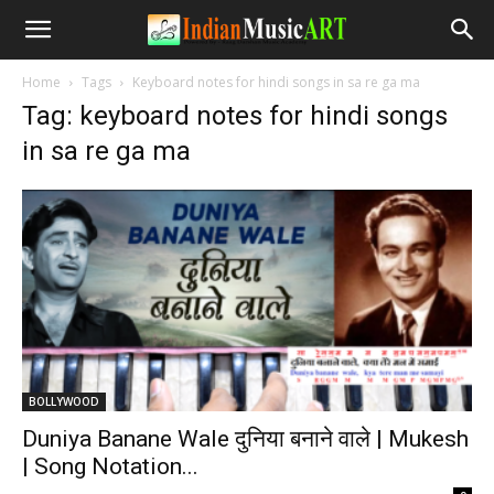
Home
Tags
Keyboard notes for hindi songs in sa re ga ma
Tag: keyboard notes for hindi songs
in sa re ga ma
BOLLYWOOD
Duniya Banane Wale दुनिया बनाने वाले | Mukesh
| Song Notation...