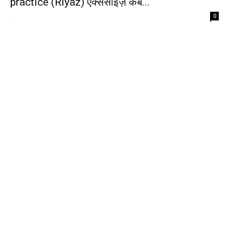
practice (Riyaz) एक्सर्साइज़ कब...
-
0