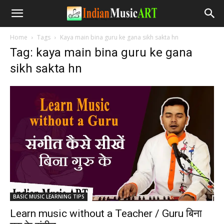
Home
Tags
Kaya main bina guru ke gana sikh sakta hn
Tag: kaya main bina guru ke gana
sikh sakta hn
BASIC MUSIC LEARNING TIPS
Learn music without a Teacher / Guru बिना