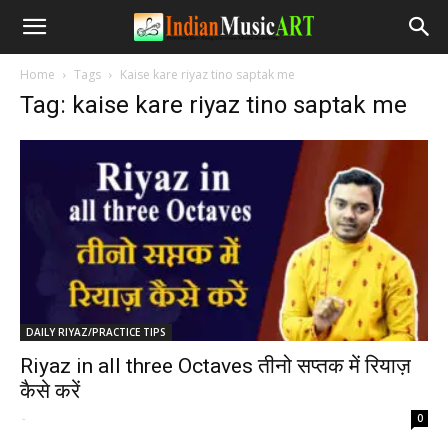
Home
Tags
Kaise kare riyaz tino saptak me
Tag: kaise kare riyaz tino saptak me
DAILY RIYAZ/PRACTICE TIPS
Riyaz in all three Octaves तीनो सप्तक में रियाज़
कैसे करें
-
0