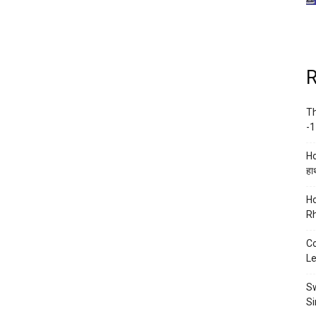
R
Th
-1
Ho
हाथ
Ho
Rh
Co
Le
Sw
Si