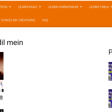
TION
LEARN RAAG
LEARN HARMONIUM
LEARN TABLA
 SONGS MY CREATIONS
FAQ
il mein
P
भी
0