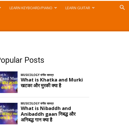
LEARN KEYBOARD/PIANO
LEARN GUITAR
opular Posts