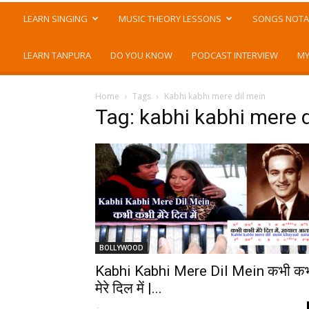
LEARN SINGING
MUSIC THEORY LESSONS
SONGS NOTA
LEARN TANPURA
DO YOU KNOW
PODCAST INTERVIEW
MY
Home
Tags
Kabhi kabhi mere dil mein
Tag: kabhi kabhi mere d
BOLLYWOOD
Kabhi Kabhi Mere Dil Mein कभी क
मेरे दिल में |...
-