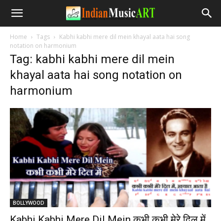
Home
Tags
Kabhi kabhi mere dil mein khayal aata hai song
notation on harmonium
Tag: kabhi kabhi mere dil mein
khayal aata hai song notation on
harmonium
BOLLYWOOD
Kabhi Kabhi Mere Dil Mein कभी कभी मेरे दिल में