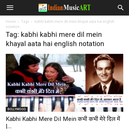
Home
Tags
Kabhi kabhi mere dil mein khayal aata hai english
notation
Tag: kabhi kabhi mere dil mein
khayal aata hai english notation
BOLLYWOOD
Kabhi Kabhi Mere Dil Mein कभी कभी मेरे दिल में
|...