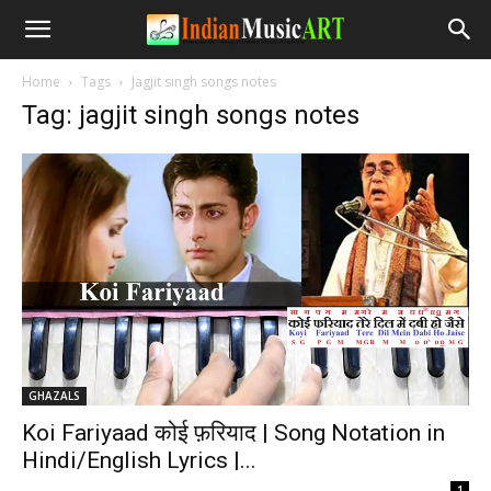
Home
Tags
Jagjit singh songs notes
Tag: jagjit singh songs notes
GHAZALS
Koi Fariyaad कोई फ़रियाद | Song Notation in
Hindi/English Lyrics |...
-
1