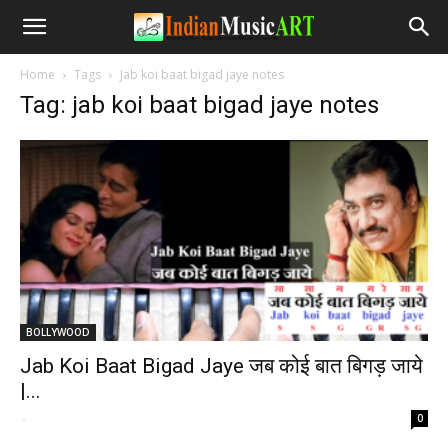
Home
Tags
Jab koi baat bigad jaye notes
Tag: jab koi baat bigad jaye notes
BOLLYWOOD
Jab Koi Baat Bigad Jaye जब कोई बात बिगड़ जाये
|...
-
0