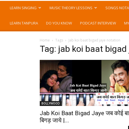
LEARN SINGING
MUSIC THEORY LESSONS
SONGS NOTA
LEARN TANPURA
DO YOU KNOW
PODCAST INTERVIEW
MY
Home
Tags
Jab koi baat bigad jaye notation
Tag: jab koi baat bigad
BOLLYWOOD
Jab Koi Baat Bigad Jaye जब कोई ब
बिगड़ जाये |...
-