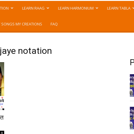
TION
LEARN RAAG
LEARN HARMONIUM
LEARN TABLA
 SONGS MY CREATIONS
FAQ
 jaye notation
P
ात
0