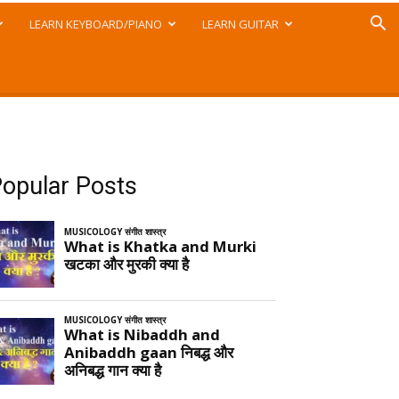
LEARN KEYBOARD/PIANO
LEARN GUITAR
opular Posts