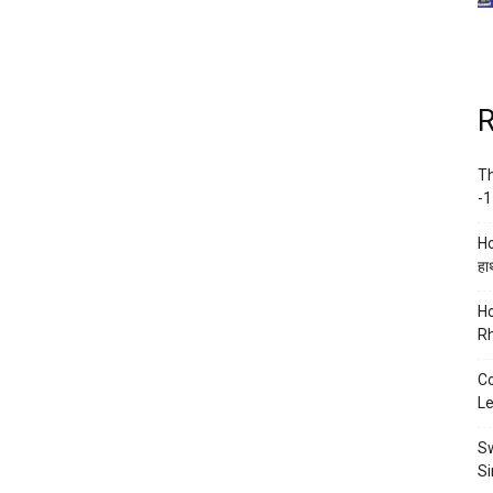
R
Th
-1
Ho
हाथ
Ho
Rh
Co
Le
Sw
Si