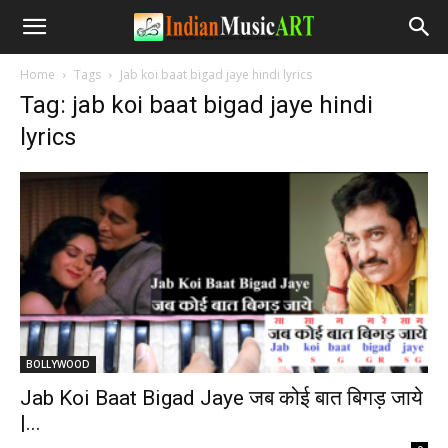
Home
Tags
Jab koi baat bigad jaye hindi lyrics
Tag: jab koi baat bigad jaye hindi
lyrics
BOLLYWOOD
Jab Koi Baat Bigad Jaye जब कोई बात बिगड़ जाये
|...