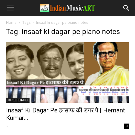
Home
Tags
Insaaf ki dagar pe piano notes
Tag: insaaf ki dagar pe piano notes
DESH BHAKTI
Insaaf Ki Dagar Pe इन्साफ की डगर पे | Hemant
Kumar...
-
0