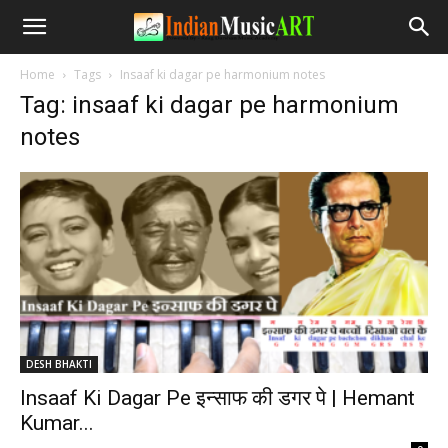
Home
Tags
Insaaf ki dagar pe harmonium notes
Tag: insaaf ki dagar pe harmonium
notes
DESH BHAKTI
Insaaf Ki Dagar Pe इन्साफ की डगर पे | Hemant
Kumar...