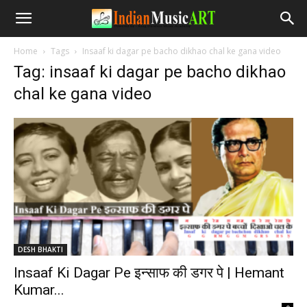
Home
Tags
Insaaf ki dagar pe bacho dikhao chal ke gana video
Tag: insaaf ki dagar pe bacho dikhao
chal ke gana video
DESH BHAKTI
Insaaf Ki Dagar Pe इन्साफ की डगर पे | Hemant
Kumar...