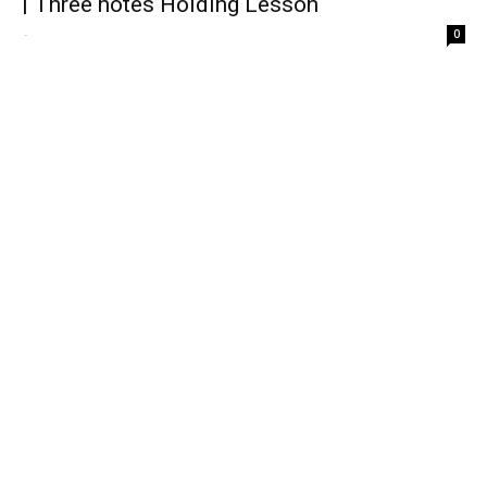
| Three notes Holding Lesson
-
0