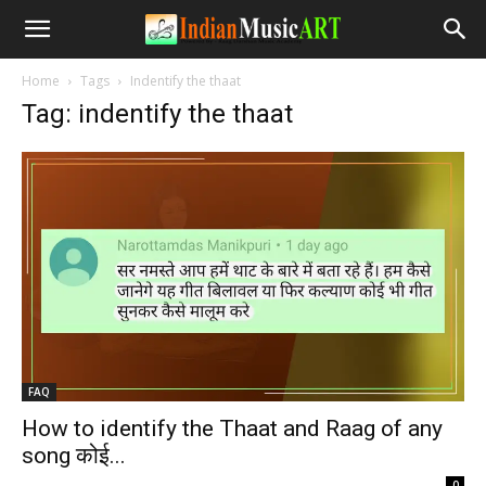
Home
Tags
Indentify the thaat
Tag: indentify the thaat
FAQ
How to identify the Thaat and Raag of any
song कोई...
-
0