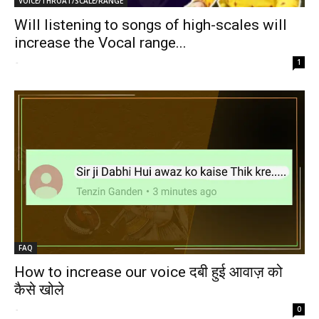
VOICE/THROAT/SCALE/RANGE
Will listening to songs of high-scales will
increase the Vocal range...
-
1
FAQ
How to increase our voice दबी हुई आवाज़ को
कैसे खोले
-
0