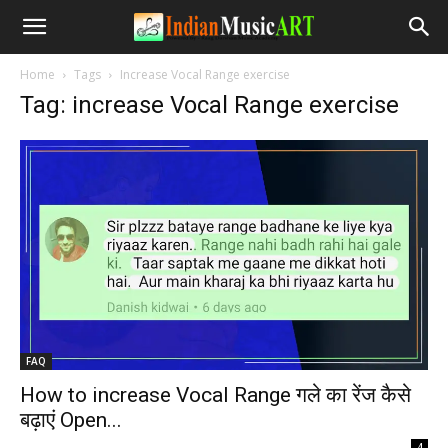
Home
Tags
Increase Vocal Range exercise
Tag: increase Vocal Range exercise
FAQ
How to increase Vocal Range गले का रेंज कैसे
बढ़ाएं Open...
-
4