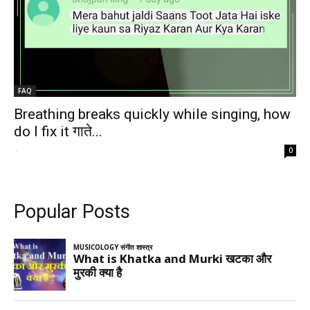
FAQ
Breathing breaks quickly while singing, how
do I fix it गाते...
-
0
Popular Posts