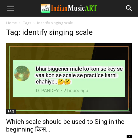
Home
Tags
Identify singing scale
Tag: identify singing scale
FAQ
Which scale should be used to Sing in the
beginning किस...
-
0