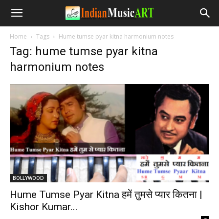
Home
Tags
Hume tumse pyar kitna harmonium notes
Tag: hume tumse pyar kitna
harmonium notes
BOLLYWOOD
Hume Tumse Pyar Kitna हमें तुमसे प्यार कितना |
Kishor Kumar...