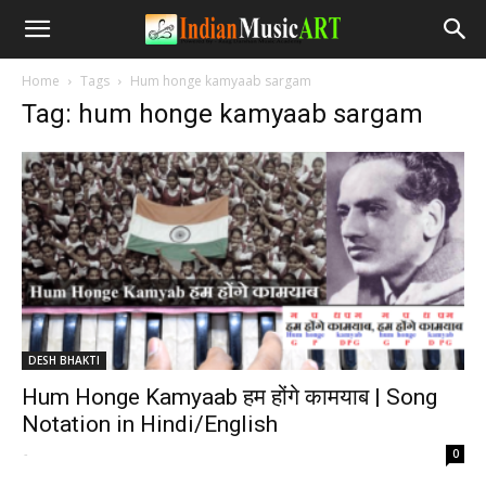
Home
Tags
Hum honge kamyaab sargam
Tag: hum honge kamyaab sargam
DESH BHAKTI
Hum Honge Kamyaab हम होंगे कामयाब | Song
Notation in Hindi/English
-
0