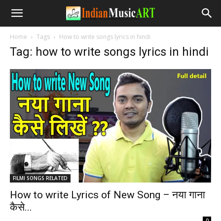
Home
Tags
How to write songs lyrics in hindi
Tag: how to write songs lyrics in hindi
FILMI SONGS RELATED
How to write Lyrics of New Song – नया गाना
कैसे...
-
0