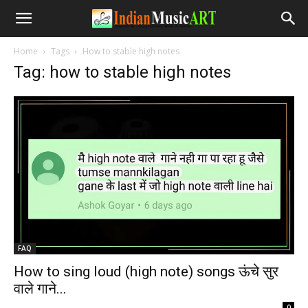
Home
Tags
How to stable high notes
Tag: how to stable high notes
FAQ
How to sing loud (high note) songs ऊंचे सुर
वाले गाने...
-
0