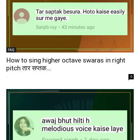
FAQ
How to sing higher octave swaras in right
pitch तार सप्तक...
-
0