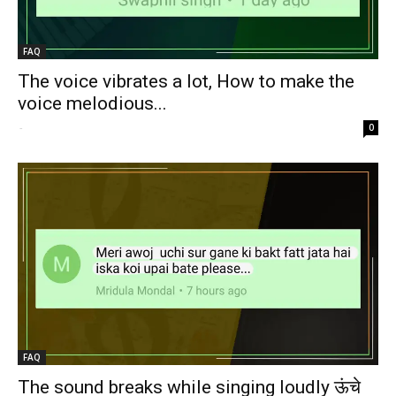
FAQ
The voice vibrates a lot, How to make the
voice melodious...
-
0
FAQ
The sound breaks while singing loudly ऊंचे